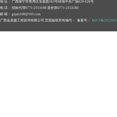
地 址： 广西南宁市青秀区东葛路163号绿地中央广场620-626号
电 话： 招标代理0771-2553198 造价部0771-2553180
邮 箱： gxjds168@163.com
广西金鼎盛工程咨询有限公司 页面版权所有编号： 备案号：
桂ICP备202200