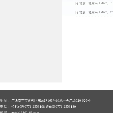
转发：桂财采〔2022〕
转发：桂财采〔2022〕
地 址： 广西南宁市青秀区东葛路163号绿地中央广场620-626号
电 话： 招标代理0771-2553198 造价部0771-2553180
邮 箱： gxjds168@163.com