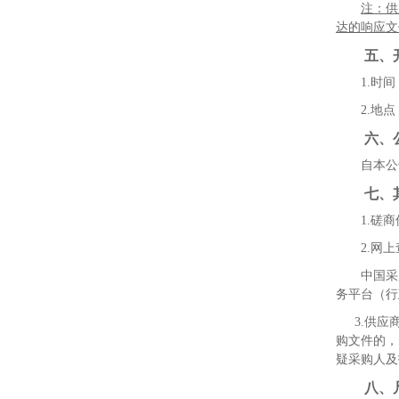
注：供
达的响应文
五、
1.
时间
2.
地点
六、
自本公
七、
1.
磋商
2.
网上
中国采
务平台（行
3.
供应
购文件的，
疑采购人及
八、