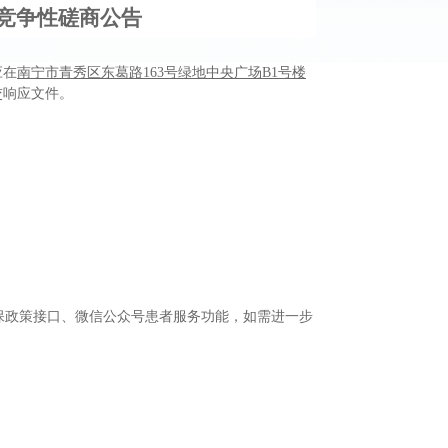
竞争性磋商公告
应在
南宁市青秀区东葛路
163
号绿地中央广场
B1
号楼
交响应文件。
保政策接口、微信公众号患者服务功能，
如需进一步