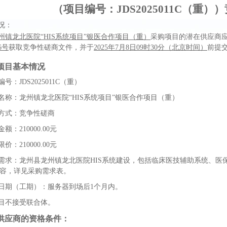
（项目编号：
JDS2025011C
（重））
况：
州镇龙北医院“
HIS
系统项目”银医合作项目（重）
采购项目的潜在供应商
6
号
获取竞争性磋商文件，并于
2025
年
7
月
8
日
09
时
30
分（北京时间）
前提
项目基本情况
编号：
JDS2025011C
（重）
名称：龙州镇龙北医院“
HIS
系统项目”银医合作项目
（重）
方式：竞争性磋商
金额：
210000.00
元
限价：
210000.00
元
需求：
龙州县龙州镇龙北医院
HIS
系统建设，包括临床医技辅助系统、医
容，详见采购需求表。
日期（工期）：服务器到场后
1
个月内。
目不接受联合体。
供应商的资格条件：