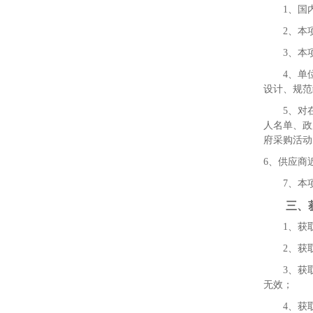
1
、
国
2
、
本
3
、本
4
、单
设计、规范
5
、对
人名单、政
府采购活动
6
、供应商
7
、本
三、
1
、获
2
、获
3
、获
无效；
4
、获