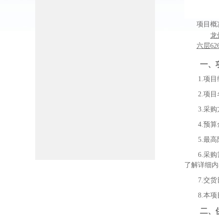
项目概
龙
六层
62
一、
1.
项目
2.
项目
3.
采购
4.
预算
5.
最高
6.
采购
了解详细内
7.
交货
8.
本项
二、