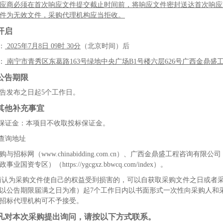
应商必须在首次响应文件提交截止时间前，将响应文件密封送达首次响应
件为无效文件，采购代理机构应当拒收。
开启
：
2025
年
7
月
8
日
09
时
30
分
（北京时间）后
：
南宁市青秀区东葛路
163
号绿地中央广场
B1
号楼六层
626
号广西金鼎盛
公告期限
告发布之日起
5
个工作日。
其他补充事宜
保证金：
本项目不收取投标保证金
。
查询地址
购与招标网（
www.chinabidding.com.cn
）、广西金鼎盛工程咨询有限公司
政事业国资专区）（
https://ygcgxz.bbwcq.com/index
）。
商认为采购文件使自己的权益受到损害的，可以自获取采购文件之日或者
以公告期限届满之日为准）起
7
个工作日内以书面形式一次性向采购人和
招标代理机构可不予接受。
凡对本次采购提出询问，请按以下方式联系。