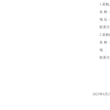
1.
采购
名
称
地
址
联系
2.
采购
名
称
地 
联系
2025
年
6
月
2