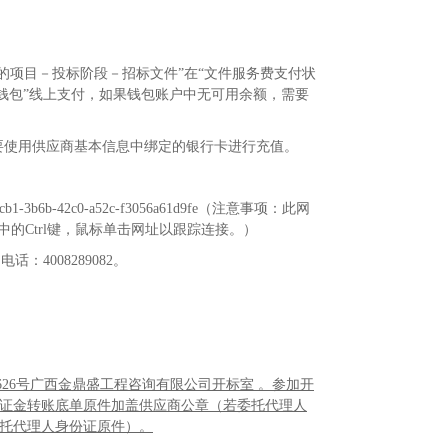
的项目－投标阶段－招标文件”在“文件服务费支付状
子钱包”线上支付，如果钱包账户中无可用余额，需要
要使用供应商基本信息中绑定的银行卡进行充值。
dcb1-3b6b-42c0-a52c-f3056a61d9fe
（注意事项：此网
中的
Ctrl
键，鼠标单击网址以跟踪连接。）
询电话：
4008289082
。
626
号广西金鼎盛工程咨询有限公司开标室 。参加开
证金转账底单原件加盖供应商公章（若委托代理人
托代理人身份证原件）。