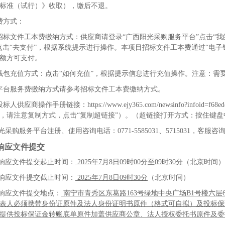
标准（试行）》收取），缴后不退。
费方式：
招标文件工本费缴纳方式：供应商请登录“广西阳光采购服务平台”点击“我
点击“去支付”，根据系统提示进行操作。本项目招标文件工本费通过“电
额方可支付。
钱包充值方式：点击“如何充值”，根据提示信息进行充值操作。注意：需
平台服务费缴纳方式请参考招标文件工本费缴纳方式。
投标人供应商操作手册链接：
https://www.ejy365.com/newsinfo?infoid=f68e
，请注意复制方式，点击“复制超链接”）。（超链接打开方式：按住键盘
光采购服务平台注册、使用咨询电话：
0771-5585031
、
5715031
，客服咨
响应文件提交
响应文件提交起止时间：
2025
年
7
月
8
日
09
时
00
分至
09
时
30
分
（北京时间）
响应文件提交截止时间：
2025
年
7
月
8
日
09
时
30
分
（北京时间）
响应文件提交地点：
南宁市青秀区东葛路
163
号绿地中央广场
B1
号楼六层
表人必须携带身份证原件及法人身份证明书原件（格式可自拟）及投标保
提供投标保证金转账底单原件加盖供应商公章、法人授权委托书原件及委