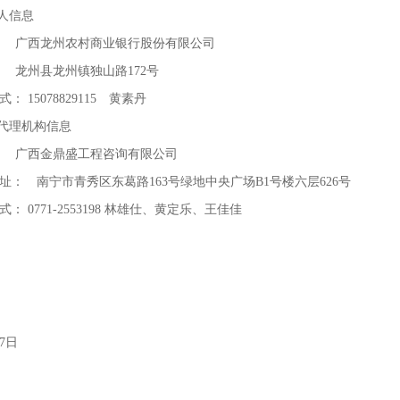
人信息
：
广西龙州农村商业银行股份有限公司
：
龙州县龙州镇独山路
172
号
方式：
15078829115
黄素丹
代理机构信息
： 广西金鼎盛工程咨询有限公司
址： 南宁市青秀区东葛路
163
号绿地中央广场
B1
号楼六层
626
号
方式：
0771-2553198
林雄仕、黄定乐、王佳佳
7
日