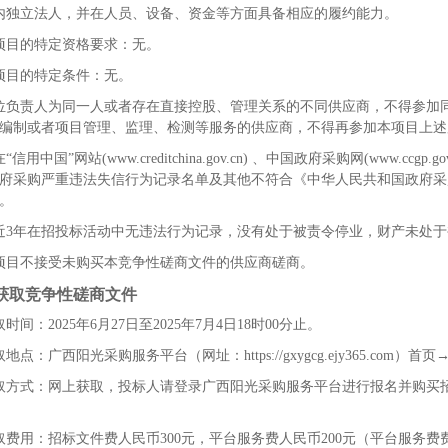
内独立法人，并在人员、设备、资金等方面具备相应的履约能力。
项目的特定资格要求：无。
项目的特定条件：无。
位负责人为同一人或者存在直接控股、管理关系的不同供应商，不得参加
编制或者项目管理、监理、检测等服务的供应商，不得再参加本项目上述
在“信用中国”网站
(www.creditchina.gov.cn)
、中国政府采购网
(www.ccgp.go
府采购严重违法失信行为记录名单及其他不符合《中华人民共和国政府采
。
近
3
年在招投标活动中无违法行为记录，没有处于被责令停业，财产未处于
项目不接受未购买本竞争性磋商文件的供应商磋商。
获取竞争性磋商文件
取时间：
2025
年
6
月
27
日至
2025
年
7
月
4
日
18
时
00
分止。
取地点：广西阳光采购服务平台（网址：
https://gxygcg.ejy365.com
）首页
取方式：网上获取，投标人请登录广西阳光采购服务平台进行报名并购买
取费用：招标文件费人民币
300
元，平台服务费人民币
200
元（平台服务费