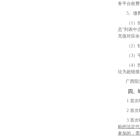
务平台收费
5
、缴
（
1
）
态”列表中
充值对应余
（
2
）
（
3
）
（
4
）
址为超链接
广西阳
四、
1.
首次
2.
首次
3.
首次
标的法定代
参加的，需